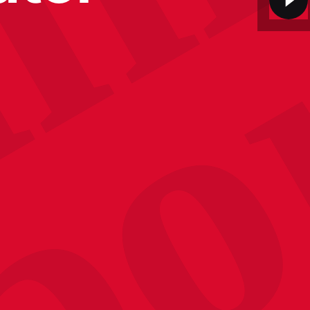
ni
po