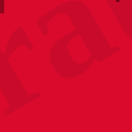
ze
ra