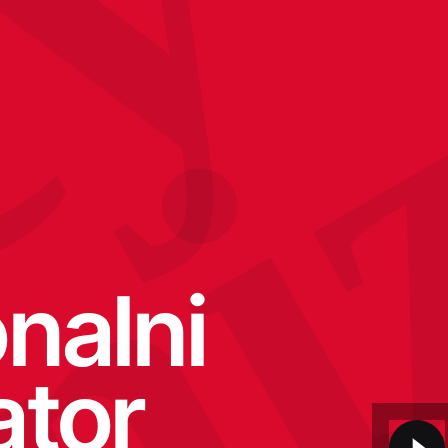
cy
nalni
ator