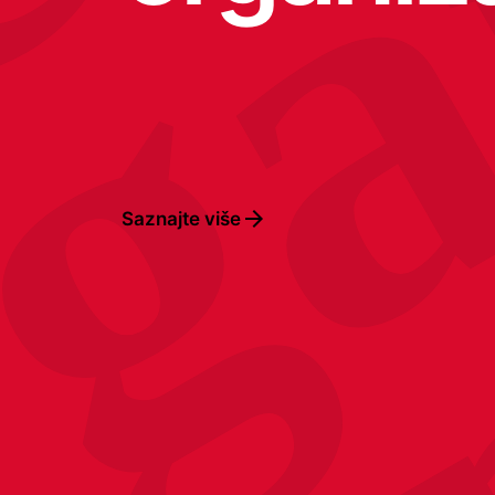
ga
or
Saznajte više