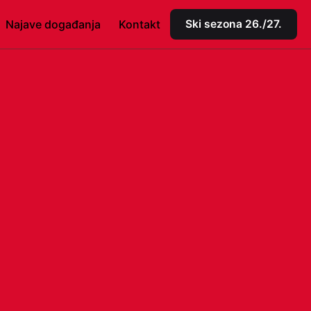
Najave događanja
Kontakt
Ski sezona 26./27.