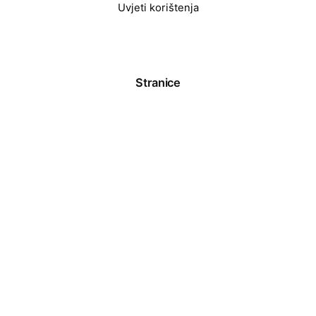
Uvjeti korištenja
Stranice
Arhiva događanja
Home
Kontakt
Najave događanja
O nama
© 2021-2026, All right reserved.