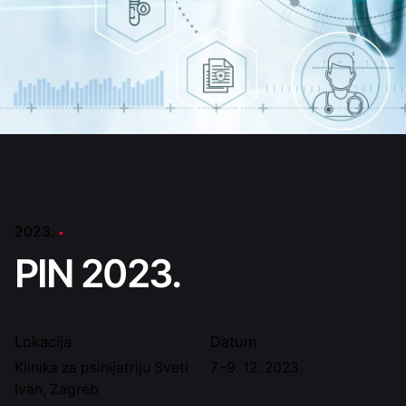
2023.
PIN 2023.
Lokacija
Datum
Klinika za psihijatriju Sveti
7.-9. 12. 2023.
Ivan, Zagreb