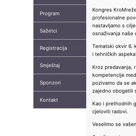
Kongres KroMreže 
Program
profesionalne pov
nastavljamo s cilj
Sažetci
osnaživanja naše u
Tematski okvir 6.
Registracija
i tehničkih aspeka
Smještaj
Kroz predavanja, r
kompetencije medic
Sponzori
pozivamo da se ak
zajedno obogatili 
Kontakt
Kao i prethodnih g
cjeloviti radovi.
Veselimo se vašem