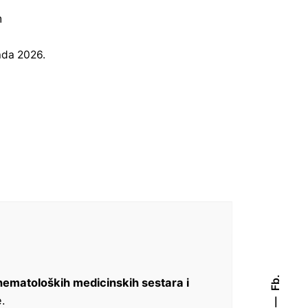
m
ada 2026.
Fb.
ematoloških medicinskih sestara i
e.