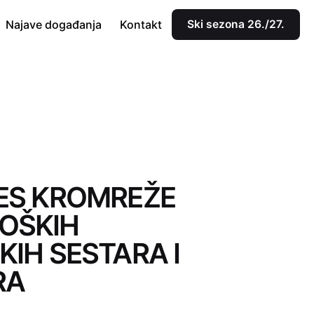
Najave događanja
Kontakt
Ski sezona 26./27.
ES KROMREŽE
OŠKIH
KIH SESTARA I
RA