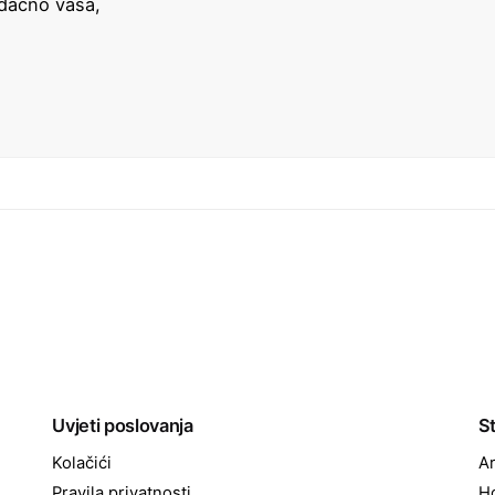
dačno vaša,
Uvjeti poslovanja
S
Kolačići
Ar
Pravila privatnosti
H