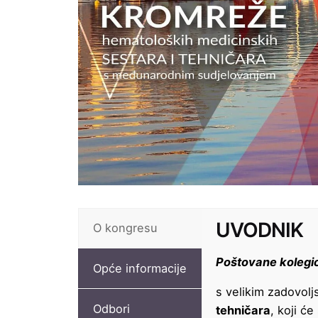
UVODNIK
O kongresu
Poštovane kolegice 
Opće informacije
s velikim zadovol
Odbori
tehničara
, koji ć