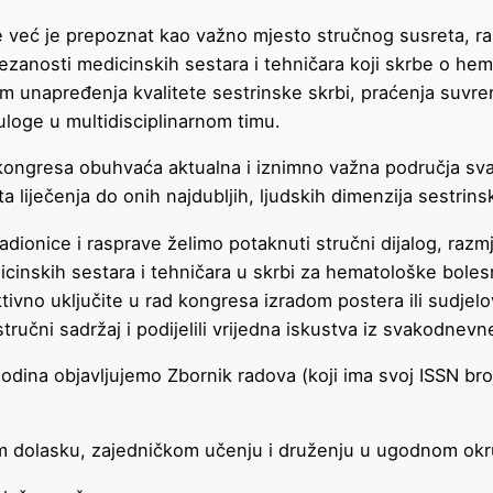
već je prepoznat kao važno mjesto stručnog susreta, raz
ezanosti medicinskih sestara i tehničara koji skrbe o he
em unapređenja kvalitete sestrinske skrbi, praćenja suvr
loge u multidisciplinarnom timu.
 kongresa obuhvaća aktualna i iznimno važna područja sv
ta liječenja do onih najdubljih, ljudskih dimenzija sestrin
adionice i rasprave želimo potaknuti stručni dijalog, razm
inskih sestara i tehničara u skrbi za hematološke bolesn
tivno uključite u rad kongresa izradom postera ili sudje
stručni sadržaj i podijelili vrijedna iskustva iz svakodnevn
odina objavljujemo Zbornik radova (koji ima svoj ISSN bro
 dolasku, zajedničkom učenju i druženju u ugodnom okr