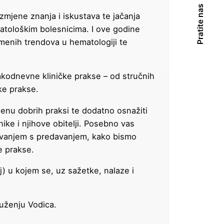
Pratite nas
mjene znanja i iskustava te jačanja
matološkim bolesnicima. I ove godine
emenih trendova u hematologiji te
akodnevne kliničke prakse – od stručnih
ske prakse.
jenu dobrih praksi te dodatno osnažiti
ike i njihove obitelji. Posebno vas
lovanjem s predavanjem, kako bismo
e prakse.
j) u kojem se, uz sažetke, nalaze i
uženju Vodica.